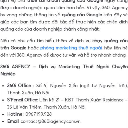
dịch vụ cho
thuê tài khoản quảng cáo Google
ngày càng
được doanh nghiệp quan tâm hơn hẳn. Vì vậy, 360i Agency
hy vọng những thông tin về
quảng cáo Google
trên đây sẽ
giúp các bạn tìm được đối tác
để thực hiện các chiến dịch
quảng cáo của doanh nghiệp thành công nhất.
Nếu có nhu cầu tìm hiểu thêm về dịch vụ
chạy quảng cáo
trên Google
hoặc
phòng marketing thuê ngoài
, hãy liên hệ
đến với
360i Agency để được tư vấn và hỗ trợ nhanh chóng.
360i AGENCY – Dịch vụ Marketing Thuê Ngoài Chuyên
Nghiệp
360i Office
: Số 9, Nguyễn Xiển (ngã tư Nguyễn Trãi),
Thanh Xuân, Hà Nội.
S’Pencil Office
: Liền kề 21 – KBT Thanh Xuân Residence –
35 Lê Văn Thiêm, Thanh Xuân, Hà Nội.
Hotline
: 0967.199.928
Email
: contact@360iagency.com.vn