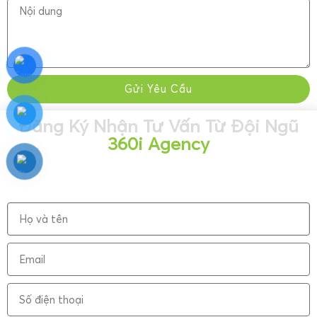
Gửi Yêu Cầu
Đăng Ký Nhận Tư Vấn Từ Đội Ngũ
360i Agency