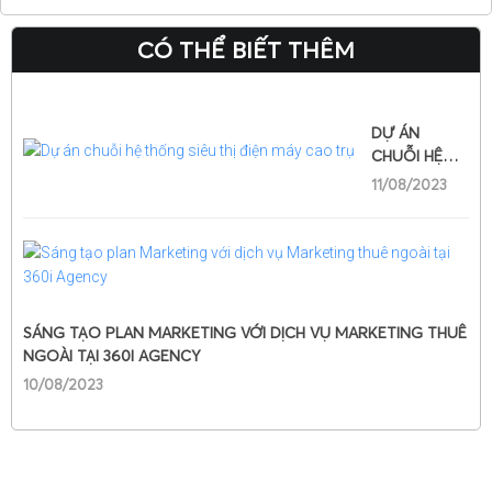
CÓ THỂ BIẾT THÊM
DỰ ÁN
CHUỖI HỆ
THỐNG SIÊU
11/08/2023
THỊ ĐIỆN
MÁY CAO
TRỤ
SÁNG TẠO PLAN MARKETING VỚI DỊCH VỤ MARKETING THUÊ
NGOÀI TẠI 360I AGENCY
10/08/2023