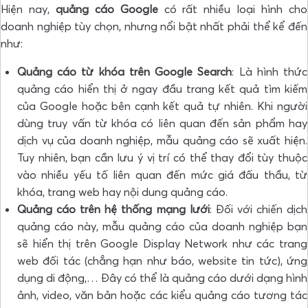
Hiện nay,
quảng cáo Google
có rất nhiều loại hình cho
doanh nghiệp tùy chọn, nhưng nổi bật nhất phải thể kể đến
như:
Quảng cáo từ khóa trên Google Search
: Là hình thức
quảng cáo hiển thị ở ngay đầu trang kết quả tìm kiếm
của Google hoặc bên cạnh kết quả tự nhiên. Khi người
dùng truy vấn từ khóa có liên quan đến sản phẩm hay
dịch vụ của doanh nghiệp, mẫu quảng cáo sẽ xuất hiện.
Tuy nhiên, bạn cần lưu ý vị trí có thể thay đổi tùy thuộc
vào nhiều yếu tố liên quan đến mức giá đấu thầu, từ
khóa, trang web hay nội dung quảng cáo.
Quảng cáo trên hệ thống mạng lưới
: Đối với chiến dịch
quảng cáo này, mẫu quảng cáo của doanh nghiệp bạn
sẽ hiển thị trên Google Display Network như các trang
web đối tác (chẳng hạn như báo, website tin tức), ứng
dụng di động,… Đây có thể là quảng cáo dưới dạng hình
ảnh, video, văn bản hoặc các kiểu quảng cáo tương tác