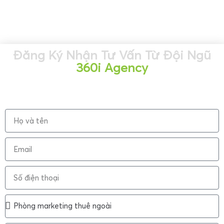
Đăng Ký Nhận Tư Vấn Từ Đội Ngũ
360i Agency