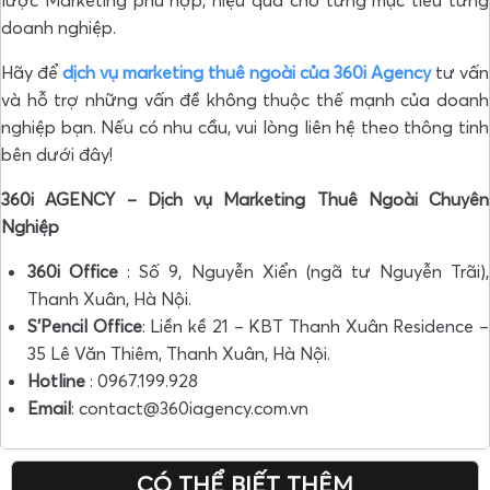
lược Marketing phù hợp, hiệu quả cho từng mục tiêu từng
doanh nghiệp.
Hãy để
dịch vụ marketing thuê ngoài của 360i Agency
tư vấn
và hỗ trợ những vấn đề không thuộc thế mạnh của doanh
nghiệp bạn. Nếu có nhu cầu, vui lòng liên hệ theo thông tinh
bên dưới đây!
360i AGENCY – Dịch vụ Marketing Thuê Ngoài Chuyên
Nghiệp
360i Office
: Số 9, Nguyễn Xiển (ngã tư Nguyễn Trãi),
Thanh Xuân, Hà Nội.
S’Pencil Office
: Liền kề 21 – KBT Thanh Xuân Residence –
35 Lê Văn Thiêm, Thanh Xuân, Hà Nội.
Hotline
: 0967.199.928
Email
: contact@360iagency.com.vn
CÓ THỂ BIẾT THÊM