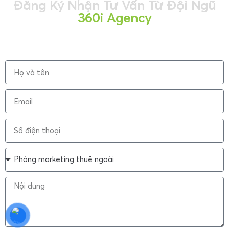
Đăng Ký Nhận Tư Vấn Từ Đội Ngũ
360i Agency