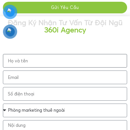
Gửi Yêu Cầu
Đăng Ký Nhận Tư Vấn Từ Đội Ngũ
360i Agency