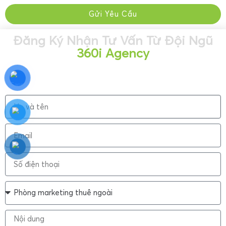
Gửi Yêu Cầu
Đăng Ký Nhận Tư Vấn Từ Đội Ngũ
360i Agency