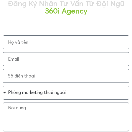
Đăng Ký Nhận Tư Vấn Từ Đội Ngũ
360i Agency