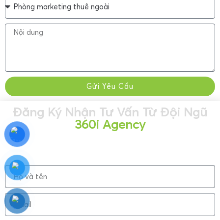
Gửi Yêu Cầu
Đăng Ký Nhận Tư Vấn Từ Đội Ngũ
360i Agency