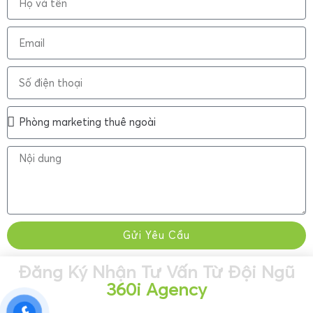
Gửi Yêu Cầu
Đăng Ký Nhận Tư Vấn Từ Đội Ngũ
360i Agency